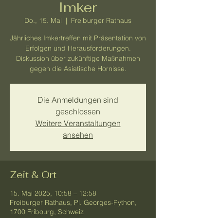
Imker
Do., 15. Mai
  |  
Freiburger Rathaus
Jährliches Imkertreffen mit Präsentation von
Erfolgen und Herausforderungen.
Diskussion über zukünftige Maßnahmen
gegen die Asiatische Hornisse.
Die Anmeldungen sind
geschlossen
Weitere Veranstaltungen
ansehen
Zeit & Ort
15. Mai 2025, 10:58 – 12:58
Freiburger Rathaus, Pl. Georges-Python,
1700 Fribourg, Schweiz