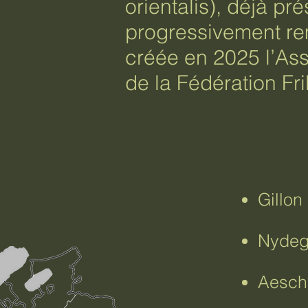
orientalis), déjà pr
progressivement rem
créée en 2025 l’Asso
de la Fédération Fr
Gillon
Nydegg
Aesch