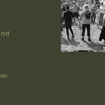
 nid
ion