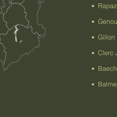
Rapaz
Genoud
Gillon
Clerc 
Baechl
Balme