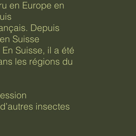
aru en Europe en
uis
rançais. Depuis
 en Suisse
n Suisse, il a été
ans les régions du
ression
 d’autres insectes